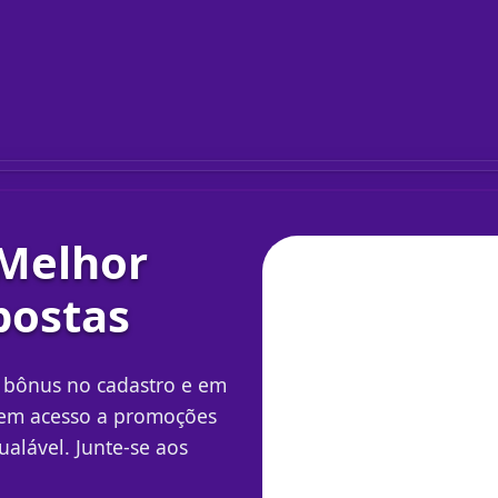
Melhor
postas
 bônus no cadastro e em
tem acesso a promoções
ualável. Junte-se aos