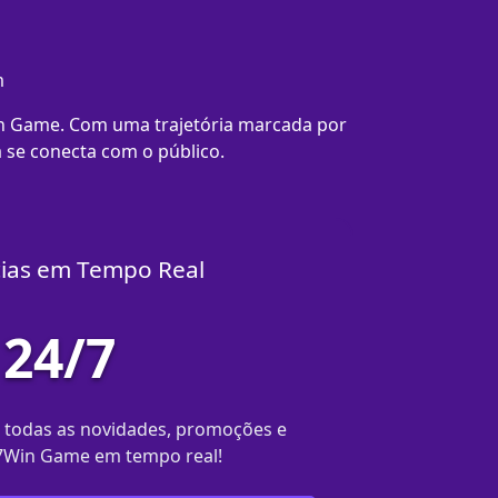
m
in Game. Com uma trajetória marcada por
 se conecta com o público.
cias em Tempo Real
24/7
e todas as novidades, promoções e
7Win Game em tempo real!