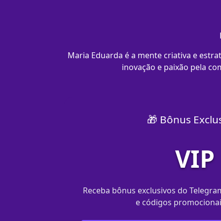
Maria Eduarda é a mente criativa e est
inovação e paixão pela co
🎁 Bônus Exclu
VIP
Receba bônus exclusivos do Telegra
e códigos promocionai