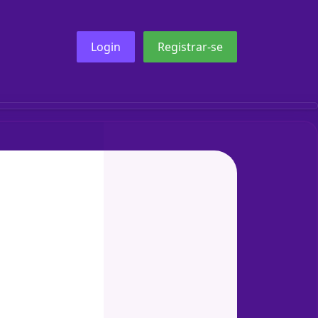
Login
Registrar-se