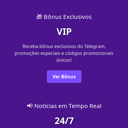
🎁 Bônus Exclusivos
VIP
Receba bônus exclusivos do Telegram,
promoções especiais e códigos promocionais
únicos!
Ver Bônus
📢 Notícias em Tempo Real
24/7