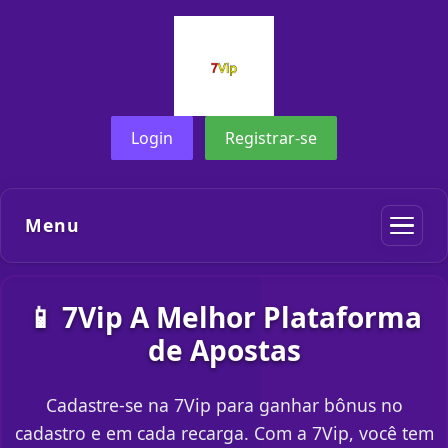
Login
Registrar-se
Menu
📱 7Vip A Melhor Plataforma
de Apostas
Cadastre-se na 7Vip para ganhar bônus no
cadastro e em cada recarga. Com a 7Vip, você tem