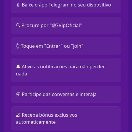
📱 Baixe o app Telegram no seu dispositivo
🔍 Procure por "@7VipOficial"
👆 Toque em "Entrar" ou "Join"
🔔 Ative as notificações para não perder
nada
💬 Participe das conversas e interaja
🎁 Receba bônus exclusivos
automaticamente