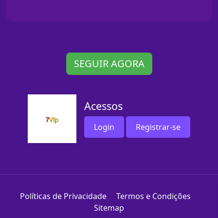
SEGUIR AGORA
Acessos
Login
Registrar-se
Políticas de Privacidade
Termos e Condições
Sitemap