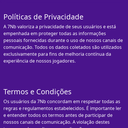
Políticas de Privacidade
A 7Nb valoriza a privacidade de seus usuários e está
empenhada em proteger todas as informações
pessoais fornecidas durante o uso de nossos canais de
comunicação. Todos os dados coletados são utilizados
exclusivamente para fins de melhoria contínua da
experiência de nossos jogadores.
Termos e Condições
Os usuários da 7Nb concordam em respeitar todas as
regras e regulamentos estabelecidos. É importante ler
e entender todos os termos antes de participar de
nossos canais de comunicação. A violação destes