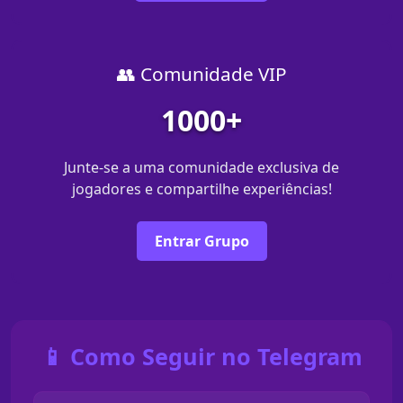
👥 Comunidade VIP
1000+
Junte-se a uma comunidade exclusiva de
jogadores e compartilhe experiências!
Entrar Grupo
📱 Como Seguir no Telegram