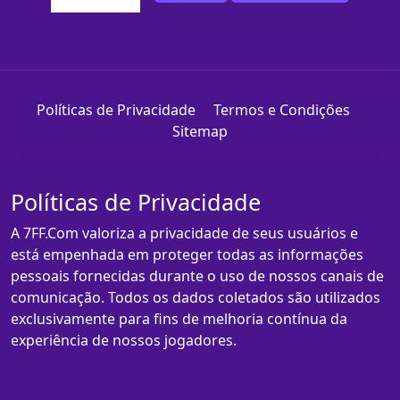
Políticas de Privacidade
Termos e Condições
Sitemap
Políticas de Privacidade
A 7FF.Com valoriza a privacidade de seus usuários e
está empenhada em proteger todas as informações
pessoais fornecidas durante o uso de nossos canais de
comunicação. Todos os dados coletados são utilizados
exclusivamente para fins de melhoria contínua da
experiência de nossos jogadores.