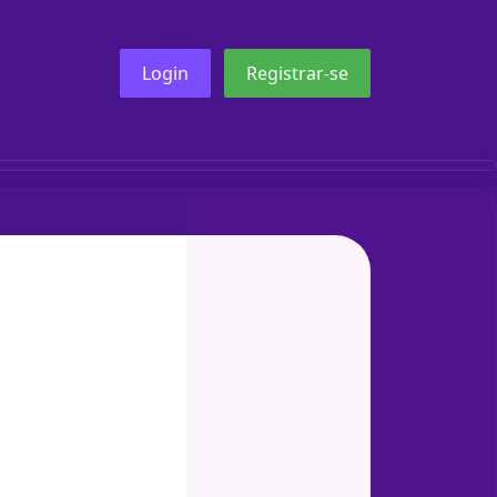
Login
Registrar-se