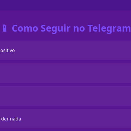
📱 Como Seguir no Telegram
ositivo
erder nada