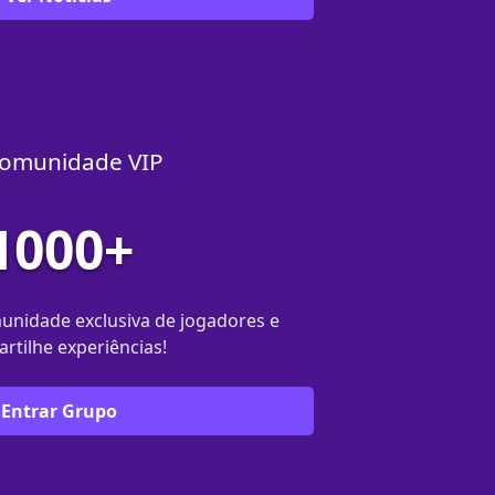
Comunidade VIP
1000+
unidade exclusiva de jogadores e
rtilhe experiências!
Entrar Grupo