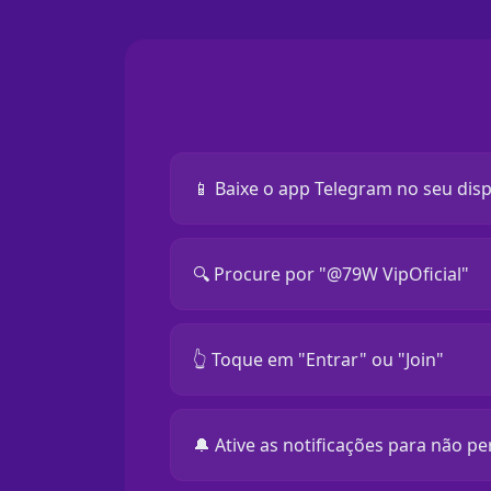
📱 Baixe o app Telegram no seu disp
🔍 Procure por "@79W VipOficial"
👆 Toque em "Entrar" ou "Join"
🔔 Ative as notificações para não p