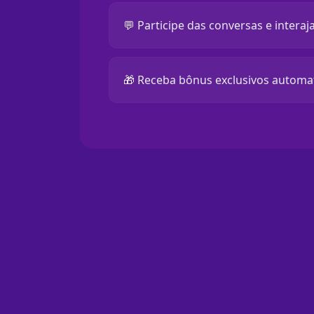
💬 Participe das conversas e interaj
🎁 Receba bônus exclusivos autom