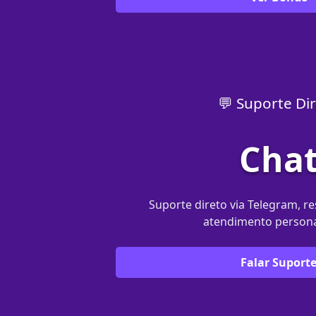
💬 Suporte Di
Cha
Suporte direto via Telegram, r
atendimento persona
Falar Suport