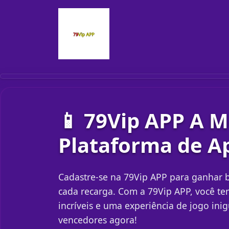
📱 79Vip APP A M
Plataforma de A
Cadastre-se na 79Vip APP para ganhar 
cada recarga. Com a 79Vip APP, você t
incríveis e uma experiência de jogo inig
vencedores agora!