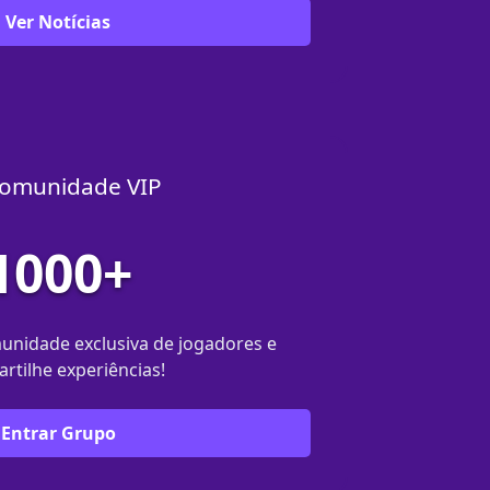
Ver Notícias
Comunidade VIP
1000+
unidade exclusiva de jogadores e
rtilhe experiências!
Entrar Grupo