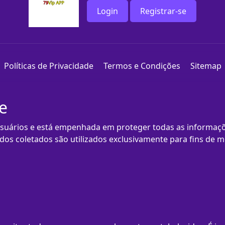
Login
Registrar-se
Políticas de Privacidade
Termos e Condições
Sitemap
de
 usuários e está empenhada em proteger todas as informaç
os coletados são utilizados exclusivamente para fins de m