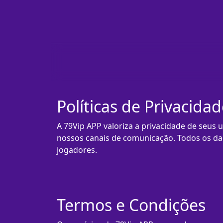
Políticas de Privacida
A 79Vip APP valoriza a privacidade de seus
nossos canais de comunicação. Todos os dad
jogadores.
Termos e Condições