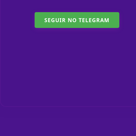
SEGUIR NO TELEGRAM