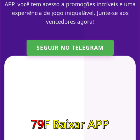
APP, você tem acesso a promoções incríveis e uma
experiência de jogo inigualável. Junte-se aos
vencedores agora!
SEGUIR NO TELEGRAM