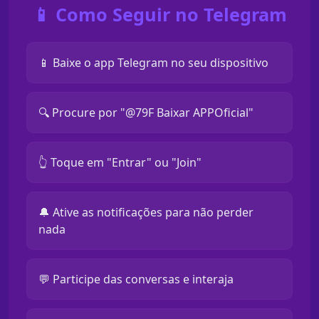
📱 Como Seguir no Telegram
📱 Baixe o app Telegram no seu dispositivo
🔍 Procure por "@79F Baixar APPOficial"
👆 Toque em "Entrar" ou "Join"
🔔 Ative as notificações para não perder
nada
💬 Participe das conversas e interaja