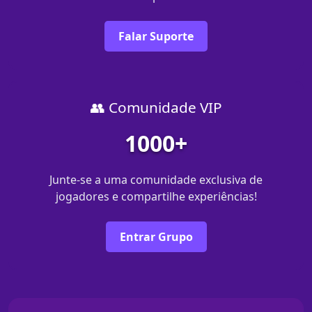
Falar Suporte
👥 Comunidade VIP
1000+
Junte-se a uma comunidade exclusiva de
jogadores e compartilhe experiências!
Entrar Grupo