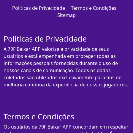
Políticas de Privacidade
Termos e Condições
Sitemap
Políticas de Privacidade
A 79F Baixar APP valoriza a privacidade de seus
usuários e está empenhada em proteger todas as
informações pessoais fornecidas durante o uso de
nossos canais de comunicação. Todos os dados
coletados são utilizados exclusivamente para fins de
melhoria contínua da experiência de nossos jogadores.
Termos e Condições
Os usuários da 79F Baixar APP concordam em respeitar