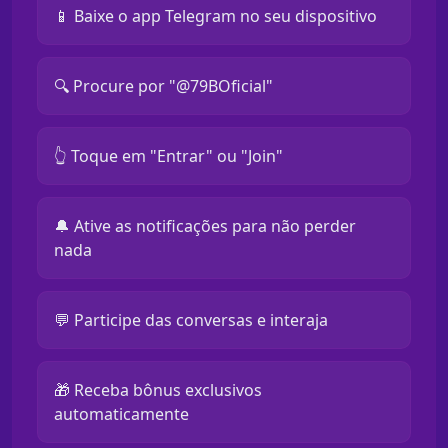
📱 Baixe o app Telegram no seu dispositivo
🔍 Procure por "@79BOficial"
👆 Toque em "Entrar" ou "Join"
🔔 Ative as notificações para não perder
nada
💬 Participe das conversas e interaja
🎁 Receba bônus exclusivos
automaticamente