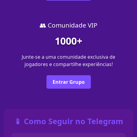
👥 Comunidade VIP
1000+
Junte-se a uma comunidade exclusiva de
jogadores e compartilhe experiências!
Entrar Grupo
📱 Como Seguir no Telegram