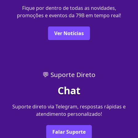
Fique por dentro de todas as novidades,
promoções e eventos da 79B em tempo real!
Ver Notícias
💬 Suporte Direto
Chat
Suporte direto via Telegram, respostas rápidas e
atendimento personalizado!
Falar Suporte