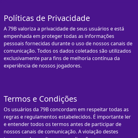
Políticas de Privacidade
A 79B valoriza a privacidade de seus usuários e está
empenhada em proteger todas as informações
pessoais fornecidas durante o uso de nossos canais de
comunicação. Todos os dados coletados são utilizados
exclusivamente para fins de melhoria contínua da
experiência de nossos jogadores.
Termos e Condições
Os usuários da 79B concordam em respeitar todas as
regras e regulamentos estabelecidos. É importante ler
e entender todos os termos antes de participar de
nossos canais de comunicação. A violação destes