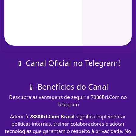
📱 Canal Oficial no Telegram!
📱 Benefícios do Canal
Descubra as vantagens de seguir a 7888Brl.Com no
Telegram
Aderir à
7888Brl.Com Brasil
significa implementar
políticas internas, treinar colaboradores e adotar
tecnologias que garantam o respeito à privacidade. No