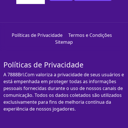
Políticas de Privacidade
Termos e Condições
Sitemap
Políticas de Privacidade
A 7888Brl.Com valoriza a privacidade de seus usuários e
está empenhada em proteger todas as informações
pessoais fornecidas durante o uso de nossos canais de
comunicação. Todos os dados coletados são utilizados
exclusivamente para fins de melhoria contínua da
experiência de nossos jogadores.