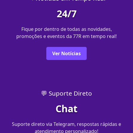
24/7
Fique por dentro de todas as novidades,
promoções e eventos da 77R em tempo real!
Ver Notícias
💬 Suporte Direto
Chat
Suporte direto via Telegram, respostas rápidas e
atendimento personalizado!