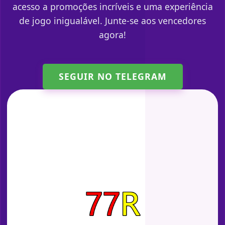
acesso a promoções incríveis e uma experiência
de jogo inigualável. Junte-se aos vencedores
agora!
SEGUIR NO TELEGRAM