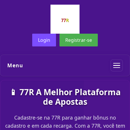
Login
Registrar-se
Menu
📱 77R A Melhor Plataforma
de Apostas
Cadastre-se na 77R para ganhar bônus no
cadastro e em cada recarga. Com a 77R, você tem