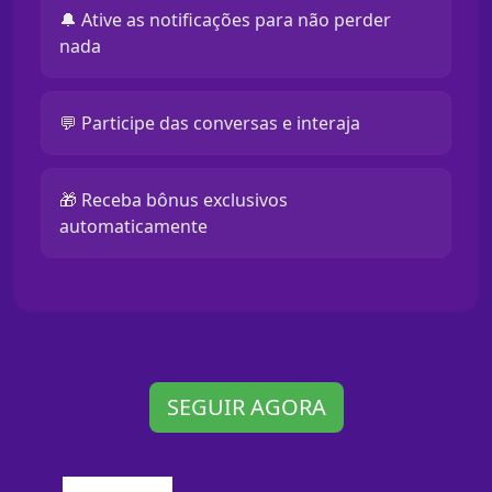
🔔 Ative as notificações para não perder
nada
💬 Participe das conversas e interaja
🎁 Receba bônus exclusivos
automaticamente
SEGUIR AGORA