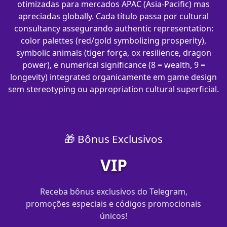
otimizadas para mercados APAC (Asia-Pacific) mas
apreciadas globally. Cada título passa por cultural
consultancy assegurando authentic representation:
color palettes (red/gold symbolizing prosperity),
symbolic animals (tiger força, ox resilience, dragon
power), e numerical significance (8 = wealth, 9 =
longevity) integrated organicamente em game design
sem stereotyping ou appropriation cultural superficial.
🎁 Bônus Exclusivos
VIP
Receba bônus exclusivos do Telegram,
promoções especiais e códigos promocionais
únicos!