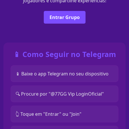
jogadores e compartilhe experiências!
Entrar Grupo
📱 Como Seguir no Telegram
📱 Baixe o app Telegram no seu dispositivo
🔍 Procure por "@77GG Vip LoginOficial"
👆 Toque em "Entrar" ou "Join"