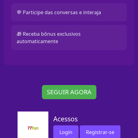
💬 Participe das conversas e interaja
🎁 Receba bônus exclusivos
automaticamente
SEGUIR AGORA
Acessos
Login
Registrar-se