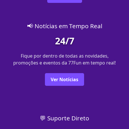
📢 Notícias em Tempo Real
24/7
Fique por dentro de todas as novidades,
promoções e eventos da 77Fun em tempo real!
Ver Notícias
💬 Suporte Direto