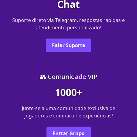
Chat
Suporte direto via Telegram, respostas rápidas e
atendimento personalizado!
Falar Suporte
👥 Comunidade VIP
1000+
Junte-se a uma comunidade exclusiva de
jogadores e compartilhe experiências!
Entrar Grupo