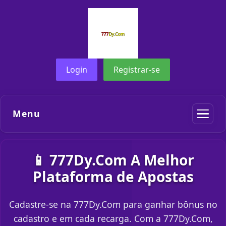
Login
Registrar-se
Menu
📱 777Dy.Com A Melhor
Plataforma de Apostas
Cadastre-se na 777Dy.Com para ganhar bônus no
cadastro e em cada recarga. Com a 777Dy.Com,