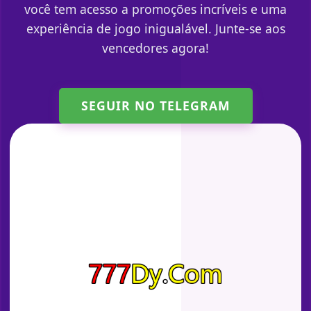
você tem acesso a promoções incríveis e uma
experiência de jogo inigualável. Junte-se aos
vencedores agora!
SEGUIR NO TELEGRAM