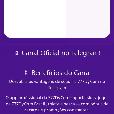
📱 Canal Oficial no Telegram!
📱 Benefícios do Canal
Descubra as vantagens de seguir a 777Dy.Com no
Telegram
O app profissional da 777Dy.Com suporta slots, jogos
da 777Dy.Com Brasil , roleta e pesca — com bônus de
recarga e promoções constantes.