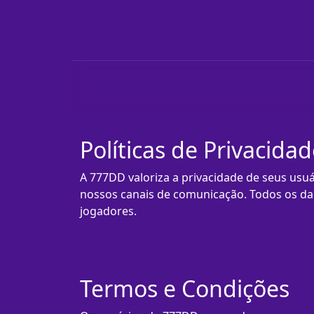
Políticas de Privacida
A 777DD valoriza a privacidade de seus us
nossos canais de comunicação. Todos os dad
jogadores.
Termos e Condições