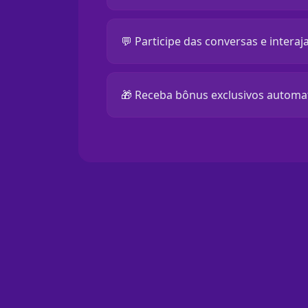
💬 Participe das conversas e interaj
🎁 Receba bônus exclusivos autom