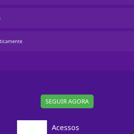
a
aticamente
SEGUIR AGORA
Acessos