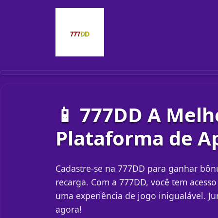
📱 777DD A Melh
Plataforma de A
Cadastre-se na 777DD para ganhar bôn
recarga. Com a 777DD, você tem acesso 
uma experiência de jogo inigualável. J
agora!