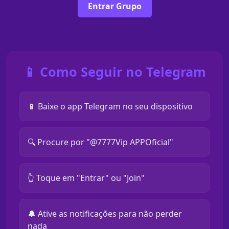
Entrar Grupo
📱 Como Seguir no Telegram
📱 Baixe o app Telegram no seu dispositivo
🔍 Procure por "@7777Vip APPOficial"
👆 Toque em "Entrar" ou "Join"
🔔 Ative as notificações para não perder
nada