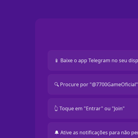
📱 Baixe o app Telegram no seu disp
🔍 Procure por "@7700GameOficial"
👆 Toque em "Entrar" ou "Join"
🔔 Ative as notificações para não p