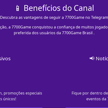
📱 Benefícios do Canal
Descubra as vantagens de seguir a 7700Game no Telegra
ção, a 7700Game conquistou a confiança de muitos jogador
preferida dos usuários da 7700Game Brasil .
sivos
📢 Notí
m, promoções especiais
Fique por dentro d
s únicos!
eventos da