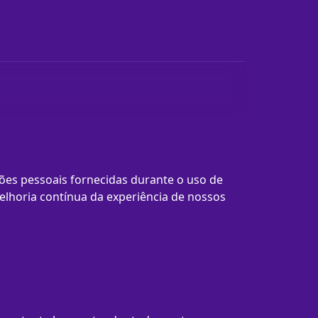
ões pessoais fornecidas durante o uso de
elhoria contínua da experiência de nossos