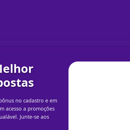
Melhor
postas
bônus no cadastro e em
em acesso a promoções
ualável. Junte-se aos