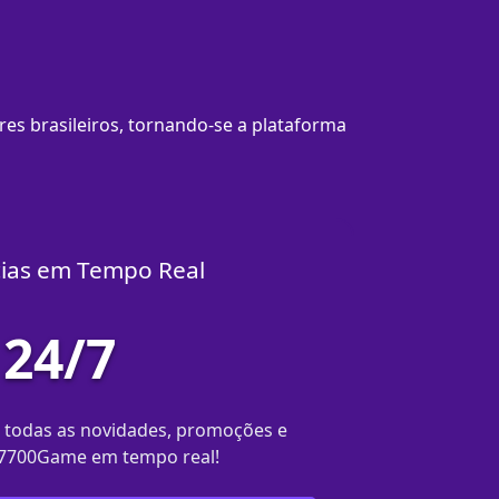
m
es brasileiros, tornando-se a plataforma
cias em Tempo Real
24/7
e todas as novidades, promoções e
 7700Game em tempo real!