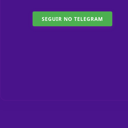
SEGUIR NO TELEGRAM