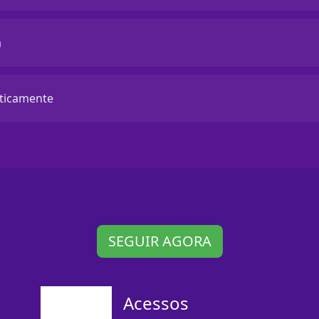
a
aticamente
SEGUIR AGORA
Acessos