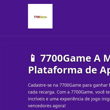
📱 7700Game A 
Plataforma de A
Cadastre-se na 7700Game para ganhar 
cada recarga. Com a 7700Game, você t
incríveis e uma experiência de jogo inig
vencedores agora!