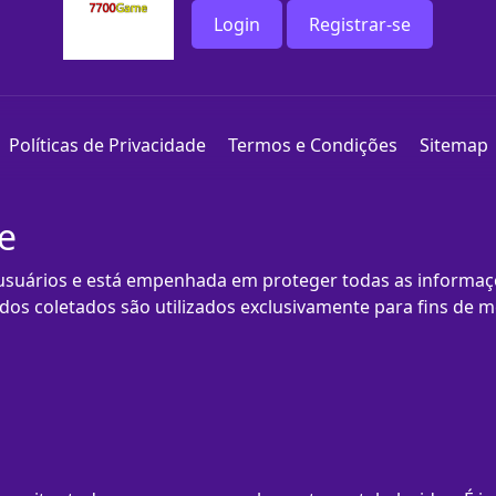
Login
Registrar-se
Políticas de Privacidade
Termos e Condições
Sitemap
de
 usuários e está empenhada em proteger todas as informaç
os coletados são utilizados exclusivamente para fins de m