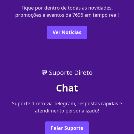
Fique por dentro de todas as novidades,
promoções e eventos da 7696 em tempo real!
Ver Notícias
💬 Suporte Direto
Chat
Suporte direto via Telegram, respostas rápidas e
atendimento personalizado!
Falar Suporte