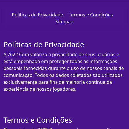
Políticas de Privacidade
Termos e Condições
Sitemap
Políticas de Privacidade
A 7622 Com valoriza a privacidade de seus usuários e
está empenhada em proteger todas as informações
pessoais fornecidas durante o uso de nossos canais de
comunicação. Todos os dados coletados são utilizados
exclusivamente para fins de melhoria contínua da
experiência de nossos jogadores.
Termos e Condições