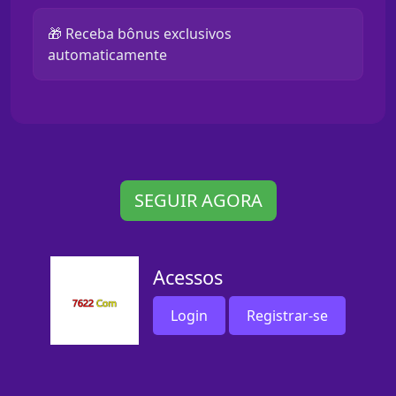
🎁 Receba bônus exclusivos
automaticamente
SEGUIR AGORA
Acessos
Login
Registrar-se