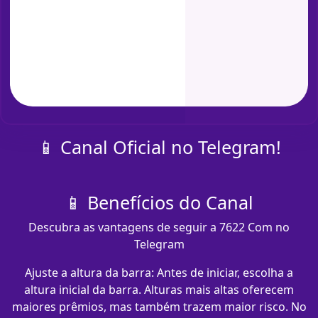
📱 Canal Oficial no Telegram!
📱 Benefícios do Canal
Descubra as vantagens de seguir a 7622 Com no
Telegram
Ajuste a altura da barra: Antes de iniciar, escolha a
altura inicial da barra. Alturas mais altas oferecem
maiores prêmios, mas também trazem maior risco. No