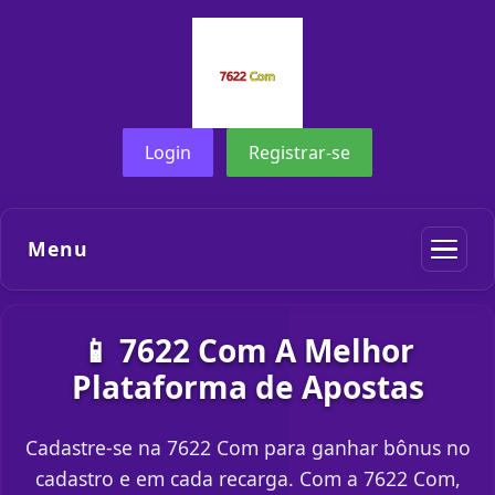
Login
Registrar-se
Menu
📱 7622 Com A Melhor
Plataforma de Apostas
Cadastre-se na 7622 Com para ganhar bônus no
cadastro e em cada recarga. Com a 7622 Com,