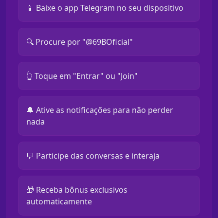
📱 Baixe o app Telegram no seu dispositivo
🔍 Procure por "@69BOficial"
👆 Toque em "Entrar" ou "Join"
🔔 Ative as notificações para não perder
nada
💬 Participe das conversas e interaja
🎁 Receba bônus exclusivos
automaticamente