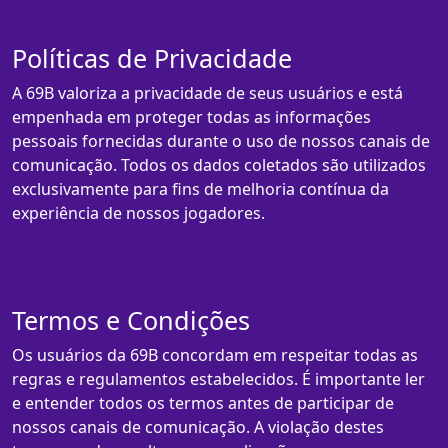
Políticas de Privacidade
A 69B valoriza a privacidade de seus usuários e está
empenhada em proteger todas as informações
pessoais fornecidas durante o uso de nossos canais de
comunicação. Todos os dados coletados são utilizados
exclusivamente para fins de melhoria contínua da
experiência de nossos jogadores.
Termos e Condições
Os usuários da 69B concordam em respeitar todas as
regras e regulamentos estabelecidos. É importante ler
e entender todos os termos antes de participar de
nossos canais de comunicação. A violação destes