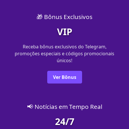
🎁 Bônus Exclusivos
VIP
Receba bônus exclusivos do Telegram,
promoções especiais e códigos promocionais
únicos!
Ver Bônus
📢 Notícias em Tempo Real
24/7