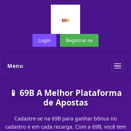
Login
Registrar-se
Menu
📱 69B A Melhor Plataforma
de Apostas
Cadastre-se na 69B para ganhar bônus no
cadastro e em cada recarga. Com a 69B, você tem