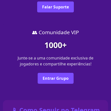
Falar Suporte
👥 Comunidade VIP
1000+
Junte-se a uma comunidade exclusiva de
jogadores e compartilhe experiências!
Entrar Grupo
📱 Como Seguir no Telegram