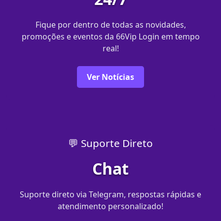
Fique por dentro de todas as novidades,
promoções e eventos da 66Vip Login em tempo
real!
Ver Notícias
💬 Suporte Direto
Chat
Suporte direto via Telegram, respostas rápidas e
atendimento personalizado!