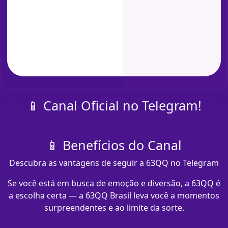
📱 Canal Oficial no Telegram!
📱 Benefícios do Canal
Descubra as vantagens de seguir a 63QQ no Telegram
Se você está em busca de emoção e diversão, a 63QQ é
a escolha certa — a 63QQ Brasil leva você a momentos
surpreendentes e ao limite da sorte.