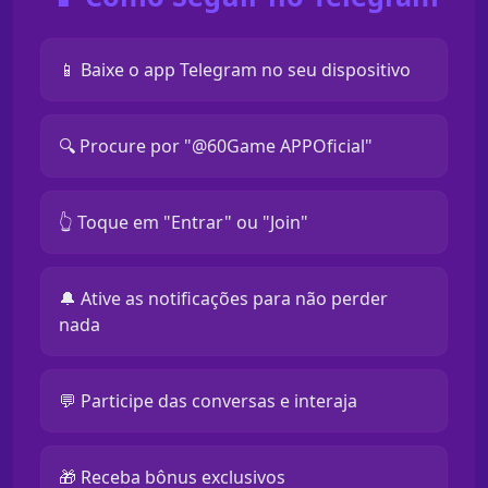
📱 Baixe o app Telegram no seu dispositivo
🔍 Procure por "@60Game APPOficial"
👆 Toque em "Entrar" ou "Join"
🔔 Ative as notificações para não perder
nada
💬 Participe das conversas e interaja
🎁 Receba bônus exclusivos