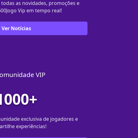
e todas as novidades, promoções e
600Jogo Vip em tempo real!
Ver Notícias
Comunidade VIP
1000+
unidade exclusiva de jogadores e
rtilhe experiências!