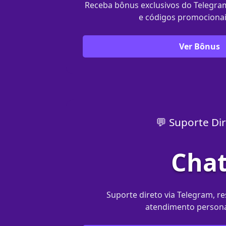
Receba bônus exclusivos do Telegra
e códigos promocionai
Ver Bônus
💬 Suporte Di
Cha
Suporte direto via Telegram, r
atendimento persona