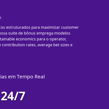
m
icos estruturados para maximizar customer
k. Nossa suite de bônus emprega modelos
ainable economics para o operator,
ontribution rates, average bet sizes e
cias em Tempo Real
24/7