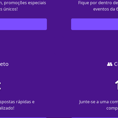
m, promoções especiais
Fique por dentro d
s únicos!
eventos da 
reto
👥 
t
espostas rápidas e
Junte-se a uma com
lizado!
compa