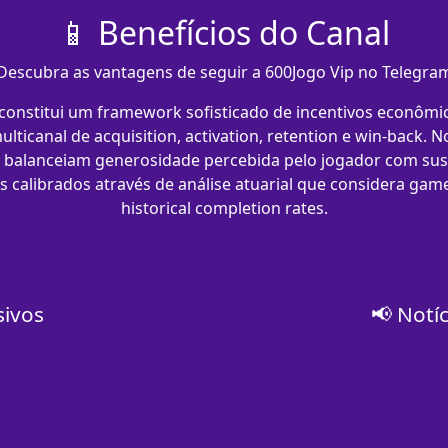
📱 Benefícios do Canal
Descubra as vantagens de seguir a 600Jogo Vip no Telegra
 constitui um framework sofisticado de incentivos econôm
multicanal de acquisition, activation, retention e win-bac
 balanceiam generosidade percebida pelo jogador com sust
alibrados através de análise atuarial que considera game c
historical completion rates.
sivos
📢 Notí