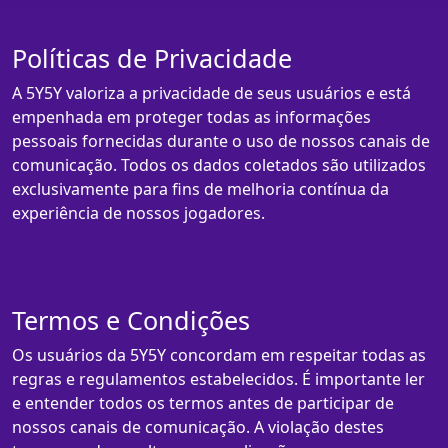
Políticas de Privacidade
A 5Y5Y valoriza a privacidade de seus usuários e está
empenhada em proteger todas as informações
pessoais fornecidas durante o uso de nossos canais de
comunicação. Todos os dados coletados são utilizados
exclusivamente para fins de melhoria contínua da
experiência de nossos jogadores.
Termos e Condições
Os usuários da 5Y5Y concordam em respeitar todas as
regras e regulamentos estabelecidos. É importante ler
e entender todos os termos antes de participar de
nossos canais de comunicação. A violação destes