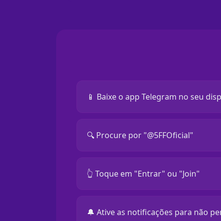
📱 Baixe o app Telegram no seu disp
🔍 Procure por "@5FFOficial"
👆 Toque em "Entrar" ou "Join"
🔔 Ative as notificações para não p