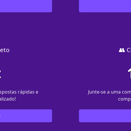
reto
👥 
t
espostas rápidas e
Junte-se a uma com
lizado!
compa
e