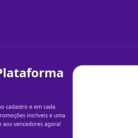
Plataforma
no cadastro e em cada
promoções incríveis e uma
se aos vencedores agora!