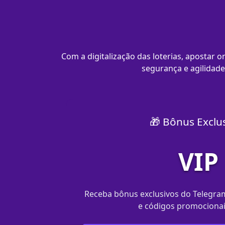
Com a digitalização das loterias, apostar 
segurança e agilidad
🎁 Bônus Exclu
VIP
Receba bônus exclusivos do Telegra
e códigos promocionai