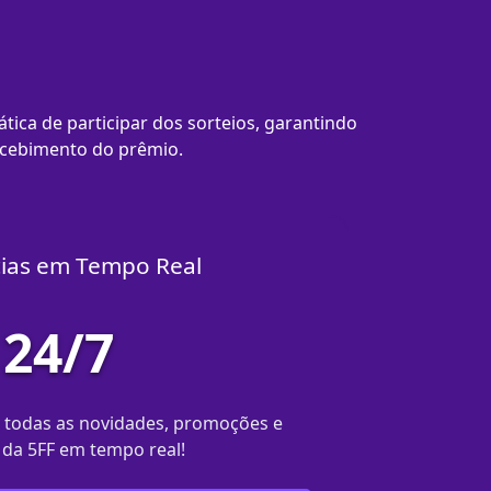
tica de participar dos sorteios, garantindo
ecebimento do prêmio.
cias em Tempo Real
24/7
e todas as novidades, promoções e
 da 5FF em tempo real!