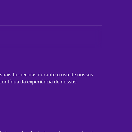
ssoais fornecidas durante o uso de nossos
 contínua da experiência de nossos