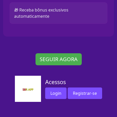
🎁 Receba bônus exclusivos
automaticamente
SEGUIR AGORA
Acessos
Login
Registrar-se