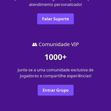
atendimento personalizado!
Falar Suporte
👥 Comunidade VIP
1000+
Junte-se a uma comunidade exclusiva de
jogadores e compartilhe experiências!
Entrar Grupo