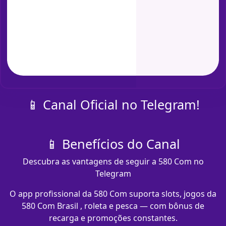
📱 Canal Oficial no Telegram!
📱 Benefícios do Canal
Descubra as vantagens de seguir a 580 Com no
Telegram
O app profissional da 580 Com suporta slots, jogos da
580 Com Brasil , roleta e pesca — com bônus de
recarga e promoções constantes.