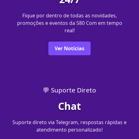
Fique por dentro de todas as novidades,
promoções e eventos da 580 Com em tempo
real!
Ver Notícias
💬 Suporte Direto
Chat
Suporte direto via Telegram, respostas rápidas e
atendimento personalizado!