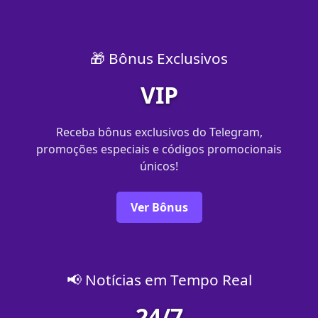
🎁 Bônus Exclusivos
VIP
Receba bônus exclusivos do Telegram,
promoções especiais e códigos promocionais
únicos!
Ver Bônus
📢 Notícias em Tempo Real
24/7