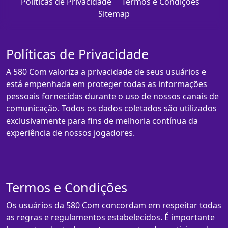
Políticas de Privacidade
Termos e Condições
Sitemap
Políticas de Privacidade
A 580 Com valoriza a privacidade de seus usuários e
está empenhada em proteger todas as informações
pessoais fornecidas durante o uso de nossos canais de
comunicação. Todos os dados coletados são utilizados
exclusivamente para fins de melhoria contínua da
experiência de nossos jogadores.
Termos e Condições
Os usuários da 580 Com concordam em respeitar todas
as regras e regulamentos estabelecidos. É importante