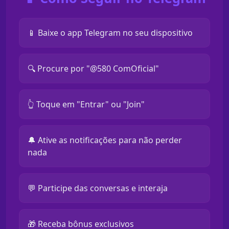
📱 Baixe o app Telegram no seu dispositivo
🔍 Procure por "@580 ComOficial"
👆 Toque em "Entrar" ou "Join"
🔔 Ative as notificações para não perder
nada
💬 Participe das conversas e interaja
🎁 Receba bônus exclusivos