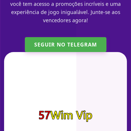
você tem acesso a promoções incríveis e uma
experiência de jogo inigualável. Junte-se aos
vencedores agora!
SEGUIR NO TELEGRAM