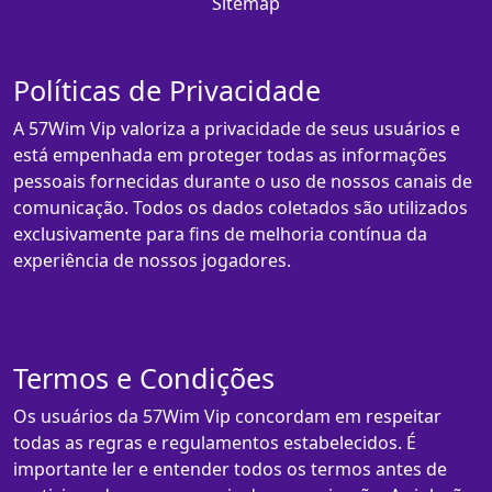
Sitemap
Políticas de Privacidade
A 57Wim Vip valoriza a privacidade de seus usuários e
está empenhada em proteger todas as informações
pessoais fornecidas durante o uso de nossos canais de
comunicação. Todos os dados coletados são utilizados
exclusivamente para fins de melhoria contínua da
experiência de nossos jogadores.
Termos e Condições
Os usuários da 57Wim Vip concordam em respeitar
todas as regras e regulamentos estabelecidos. É
importante ler e entender todos os termos antes de