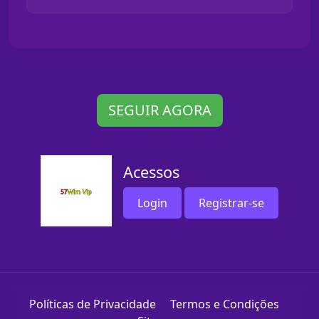
SEGUIR AGORA
Acessos
Login
Registrar-se
Políticas de Privacidade
Termos e Condições