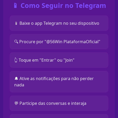
📱 Como Seguir no Telegram
📱 Baixe o app Telegram no seu dispositivo
🔍 Procure por "@56Win PlataformaOficial"
👆 Toque em "Entrar" ou "Join"
🔔 Ative as notificações para não perder
nada
💬 Participe das conversas e interaja