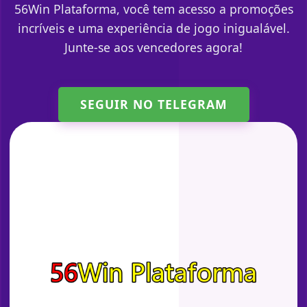
56Win Plataforma, você tem acesso a promoções
incríveis e uma experiência de jogo inigualável.
Junte-se aos vencedores agora!
SEGUIR NO TELEGRAM