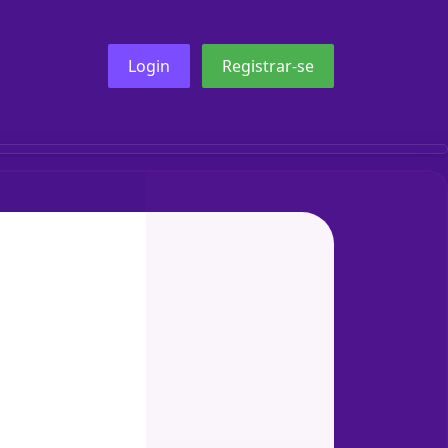
Login
Registrar-se