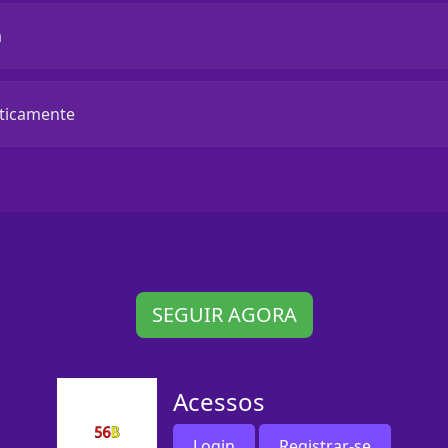
a
aticamente
SEGUIR AGORA
Acessos
Login
Registrar-se