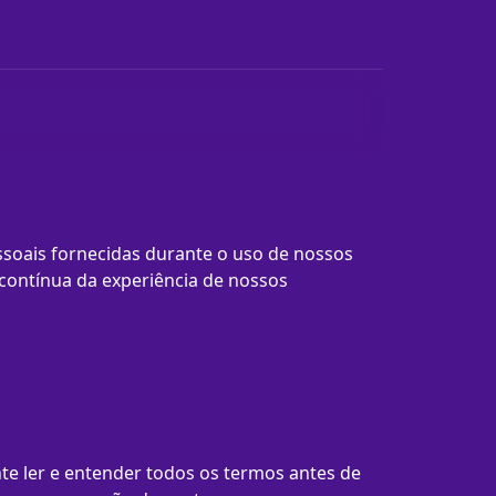
ssoais fornecidas durante o uso de nossos
 contínua da experiência de nossos
te ler e entender todos os termos antes de