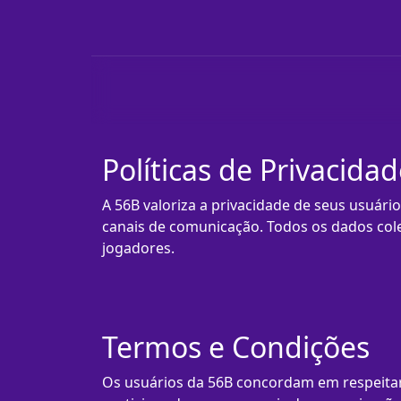
Políticas de Privacida
A 56B valoriza a privacidade de seus usuár
canais de comunicação. Todos os dados cole
jogadores.
Termos e Condições
Os usuários da 56B concordam em respeitar 