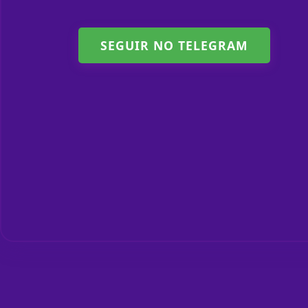
SEGUIR NO TELEGRAM