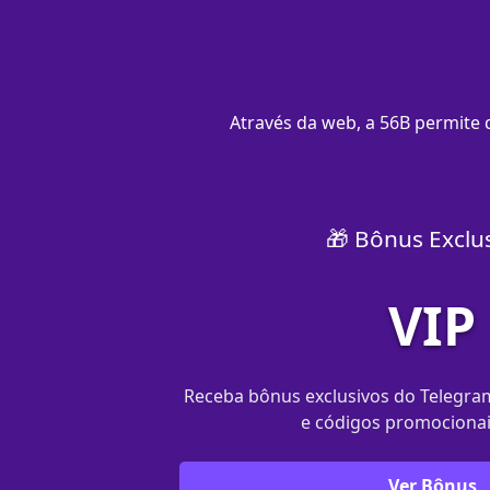
Através da web, a 56B permite 
🎁 Bônus Exclu
VIP
Receba bônus exclusivos do Telegra
e códigos promocionai
Ver Bônus