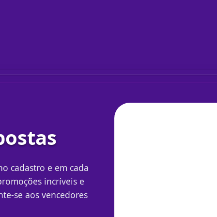
postas
no cadastro e em cada
promoções incríveis e
unte-se aos vencedores