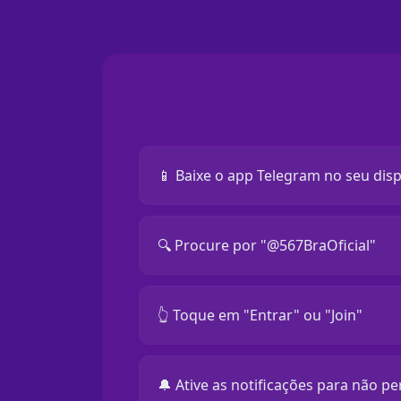
📱 Baixe o app Telegram no seu disp
🔍 Procure por "@567BraOficial"
👆 Toque em "Entrar" ou "Join"
🔔 Ative as notificações para não p