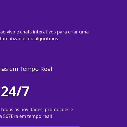
ao vivo e chats interativos para criar uma
utomatizados ou algoritmos.
cias em Tempo Real
24/7
e todas as novidades, promoções e
a 567Bra em tempo real!