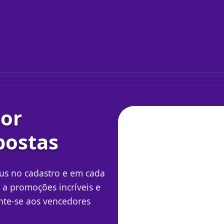
hor
postas
us no cadastro e em cada
 a promoções incríveis e
unte-se aos vencedores