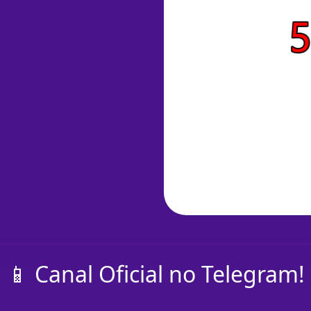
📱 Canal Oficial no Telegram!