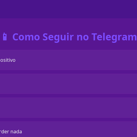
📱 Como Seguir no Telegram
ositivo
erder nada