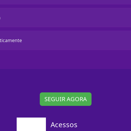
a
aticamente
SEGUIR AGORA
Acessos