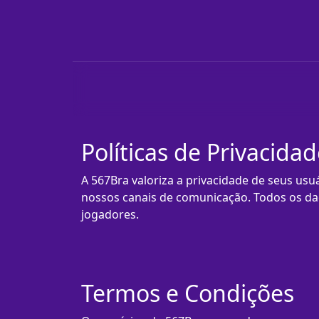
Políticas de Privacida
A 567Bra valoriza a privacidade de seus us
nossos canais de comunicação. Todos os dad
jogadores.
Termos e Condições