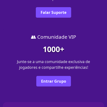
Falar Suporte
👥 Comunidade VIP
1000+
Junte-se a uma comunidade exclusiva de
jogadores e compartilhe experiências!
Entrar Grupo