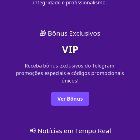
integridade e profissionalismo.
🎁 Bônus Exclusivos
VIP
Receba bônus exclusivos do Telegram,
promoções especiais e códigos promocionais
únicos!
Ver Bônus
📢 Notícias em Tempo Real