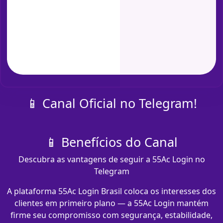
📱 Canal Oficial no Telegram!
📱 Benefícios do Canal
Descubra as vantagens de seguir a 55Ac Login no
Telegram
A plataforma 55Ac Login Brasil coloca os interesses dos
clientes em primeiro plano — a 55Ac Login mantém
firme seu compromisso com segurança, estabilidade,