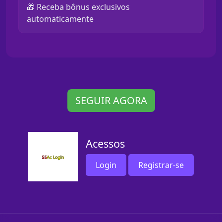
🎁 Receba bônus exclusivos
automaticamente
SEGUIR AGORA
Acessos
Login
Registrar-se