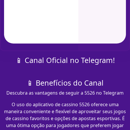
📱 Canal Oficial no Telegram!
📱 Benefícios do Canal
Descubra as vantagens de seguir a 5526 no Telegram
O uso do aplicativo de cassino 5526 oferece uma
maneira conveniente e flexível de aproveitar seus jogos
de cassino favoritos e opções de apostas esportivas. É
uma ótima opção para jogadores que preferem jogar