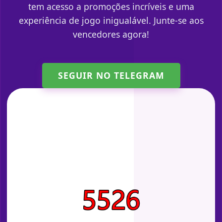
tem acesso a promoções incríveis e uma
experiência de jogo inigualável. Junte-se aos
vencedores agora!
SEGUIR NO TELEGRAM