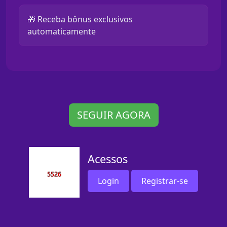
🎁 Receba bônus exclusivos
automaticamente
SEGUIR AGORA
Acessos
Login
Registrar-se