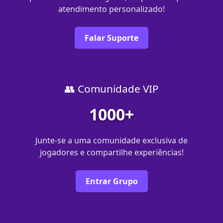
atendimento personalizado!
Falar Suporte
👥 Comunidade VIP
1000+
Junte-se a uma comunidade exclusiva de
jogadores e compartilhe experiências!
Entrar Grupo