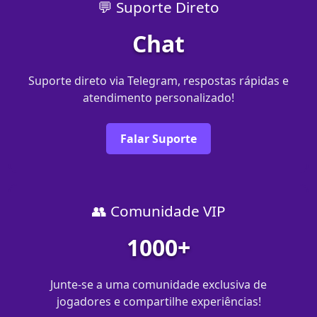
💬 Suporte Direto
Chat
Suporte direto via Telegram, respostas rápidas e
atendimento personalizado!
Falar Suporte
👥 Comunidade VIP
1000+
Junte-se a uma comunidade exclusiva de
jogadores e compartilhe experiências!