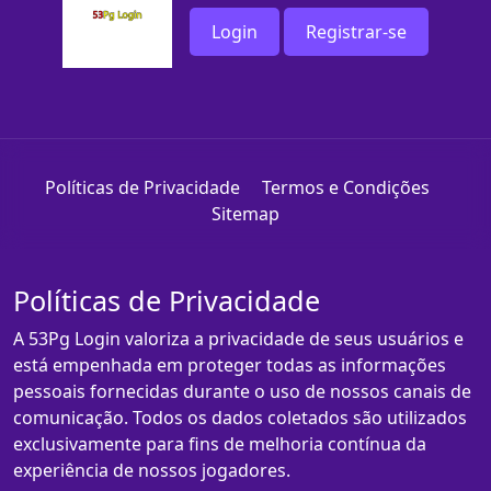
Login
Registrar-se
Políticas de Privacidade
Termos e Condições
Sitemap
Políticas de Privacidade
A 53Pg Login valoriza a privacidade de seus usuários e
está empenhada em proteger todas as informações
pessoais fornecidas durante o uso de nossos canais de
comunicação. Todos os dados coletados são utilizados
exclusivamente para fins de melhoria contínua da
experiência de nossos jogadores.