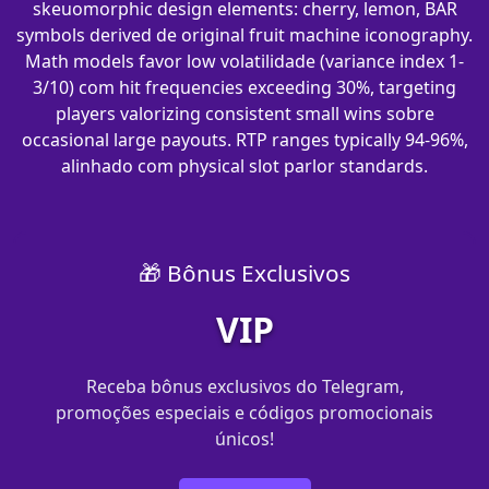
skeuomorphic design elements: cherry, lemon, BAR
symbols derived de original fruit machine iconography.
Math models favor low volatilidade (variance index 1-
3/10) com hit frequencies exceeding 30%, targeting
players valorizing consistent small wins sobre
occasional large payouts. RTP ranges typically 94-96%,
alinhado com physical slot parlor standards.
🎁 Bônus Exclusivos
VIP
Receba bônus exclusivos do Telegram,
promoções especiais e códigos promocionais
únicos!