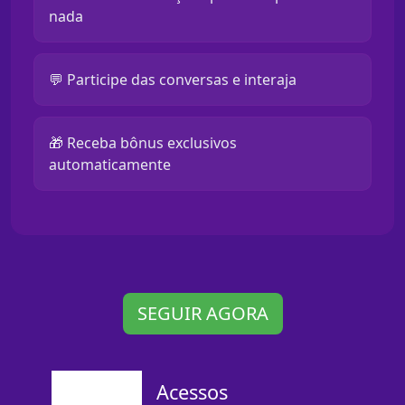
nada
💬 Participe das conversas e interaja
🎁 Receba bônus exclusivos
automaticamente
SEGUIR AGORA
Acessos