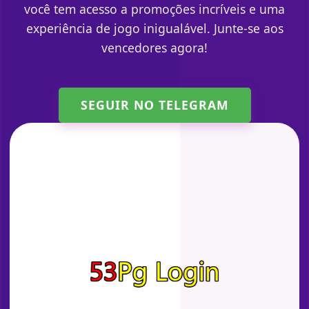
você tem acesso a promoções incríveis e uma
experiência de jogo inigualável. Junte-se aos
vencedores agora!
SEGUIR NO TELEGRAM