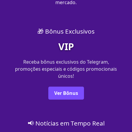
mercado.
🎁 Bônus Exclusivos
VIP
Receba bônus exclusivos do Telegram,
promoções especiais e códigos promocionais
únicos!
Ver Bônus
📢 Notícias em Tempo Real