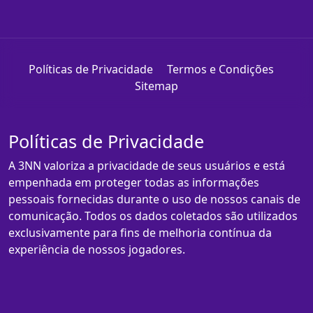
Políticas de Privacidade
Termos e Condições
Sitemap
Políticas de Privacidade
A 3NN valoriza a privacidade de seus usuários e está
empenhada em proteger todas as informações
pessoais fornecidas durante o uso de nossos canais de
comunicação. Todos os dados coletados são utilizados
exclusivamente para fins de melhoria contínua da
experiência de nossos jogadores.