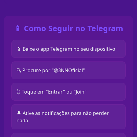
📱 Como Seguir no Telegram
📱 Baixe o app Telegram no seu dispositivo
🔍 Procure por "@3NNOficial"
👆 Toque em "Entrar" ou "Join"
🔔 Ative as notificações para não perder
nada