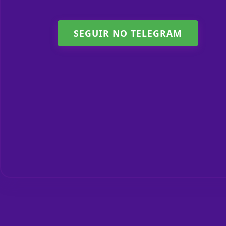
SEGUIR NO TELEGRAM