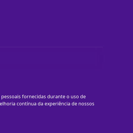
 pessoais fornecidas durante o uso de
elhoria contínua da experiência de nossos