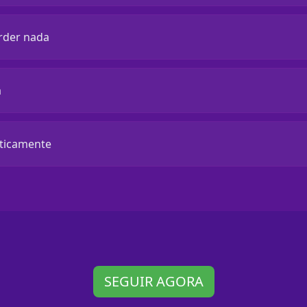
erder nada
a
aticamente
SEGUIR AGORA