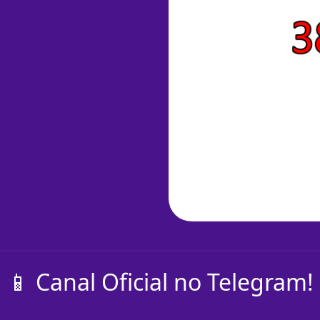
📱 Canal Oficial no Telegram!