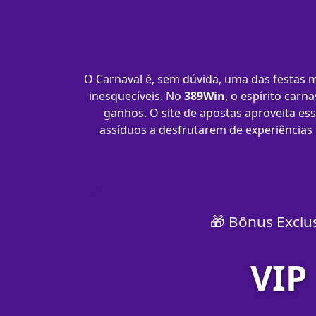
O Carnaval é, sem dúvida, uma das festas m
inesquecíveis. No
389Win
, o espírito car
ganhos. O site de apostas aproveita es
assíduos a desfrutarem de experiências 
🎁 Bônus Exclu
VIP