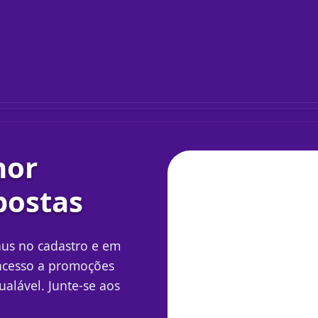
hor
postas
us no cadastro e em
acesso a promoções
ualável. Junte-se aos