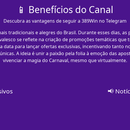
📱 Benefícios do Canal
Descubra as vantagens de seguir a 389Win no Telegram
ais tradicionais e alegres do Brasil. Durante esses dias, a
navalesco se reflete na criação de promoções temáticas que
sa data para lançar ofertas exclusivas, incentivando tanto 
únicas. A ideia é unir a paixão pela folia à emoção das apo
vivenciar a magia do Carnaval, mesmo que virtualmente.
sivos
📢 Notí