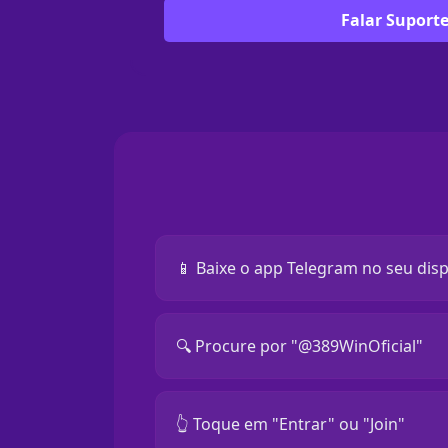
Falar Suport
📱 Baixe o app Telegram no seu disp
🔍 Procure por "@389WinOficial"
👆 Toque em "Entrar" ou "Join"