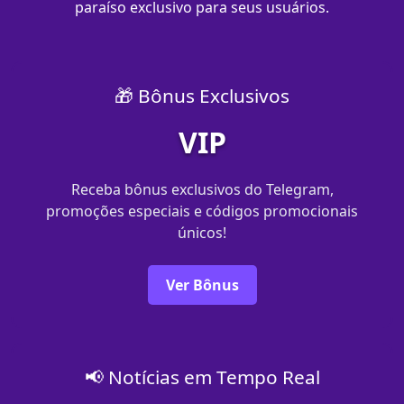
paraíso exclusivo para seus usuários.
🎁 Bônus Exclusivos
VIP
Receba bônus exclusivos do Telegram,
promoções especiais e códigos promocionais
únicos!
Ver Bônus
📢 Notícias em Tempo Real