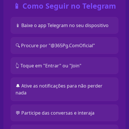
📱 Como Seguir no Telegram
📱 Baixe o app Telegram no seu dispositivo
🔍 Procure por "@365Pg.ComOficial"
👆 Toque em "Entrar" ou "Join"
🔔 Ative as notificações para não perder
nada
💬 Participe das conversas e interaja