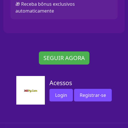
🎁 Receba bônus exclusivos
automaticamente
SEGUIR AGORA
Acessos
Login
Registrar-se