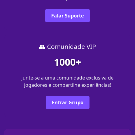
Falar Suporte
👥 Comunidade VIP
1000+
Junte-se a uma comunidade exclusiva de
jogadores e compartilhe experiências!
Entrar Grupo