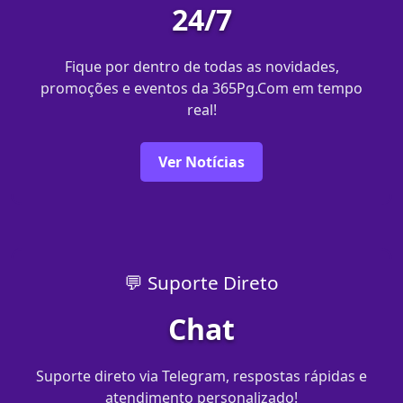
24/7
Fique por dentro de todas as novidades,
promoções e eventos da 365Pg.Com em tempo
real!
Ver Notícias
💬 Suporte Direto
Chat
Suporte direto via Telegram, respostas rápidas e
atendimento personalizado!