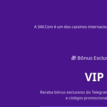
A 34X.Com é um dos cassinos internacio
🎁 Bônus Exclu
VIP
Receba bônus exclusivos do Telegra
e códigos promocionai