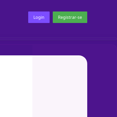
Login
Registrar-se