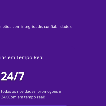
etida com integridade, confiabilidade e
cias em Tempo Real
24/7
e todas as novidades, promoções e
 34X.Com em tempo real!