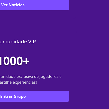
Ver Notícias
Comunidade VIP
1000+
unidade exclusiva de jogadores e
rtilhe experiências!
Entrar Grupo