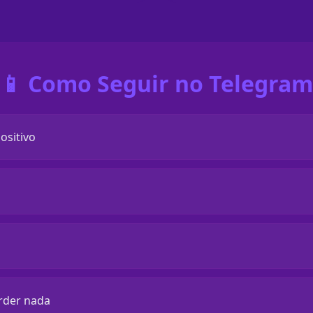
📱 Como Seguir no Telegram
ositivo
erder nada