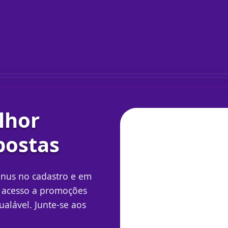
lhor
postas
nus no cadastro e em
 acesso a promoções
ualável. Junte-se aos