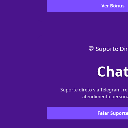
Ver Bônus
💬 Suporte Di
Cha
Suporte direto via Telegram, r
atendimento persona
Falar Suport