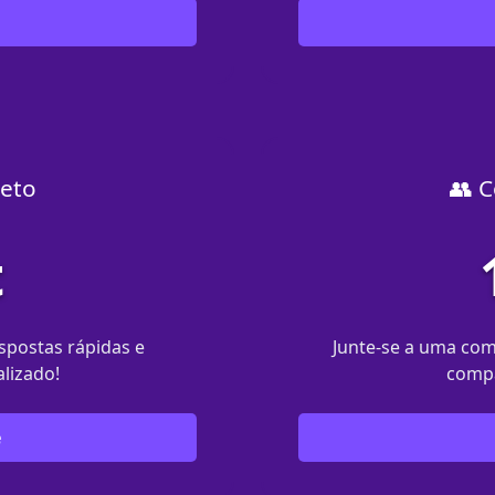
reto
👥 
t
espostas rápidas e
Junte-se a uma com
lizado!
compa
e