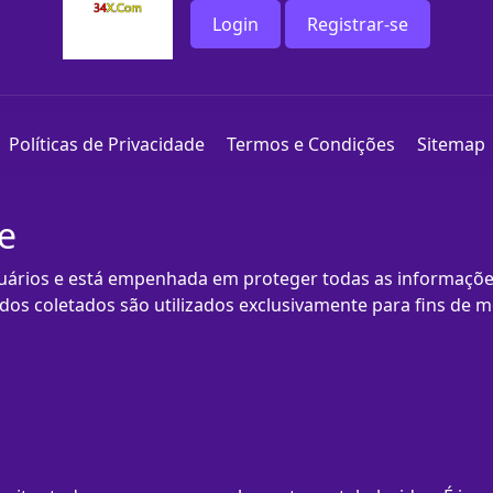
Login
Registrar-se
Políticas de Privacidade
Termos e Condições
Sitemap
de
suários e está empenhada em proteger todas as informaçõe
os coletados são utilizados exclusivamente para fins de m