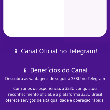
📱 Canal Oficial no Telegram!
📱 Benefícios do Canal
Descubra as vantagens de seguir a 333U no Telegram
Com anos de experiência, a 333U conquistou
reconhecimento oficial, e a plataforma 333U Brasil
oferece serviços de alta qualidade e operação rápida.