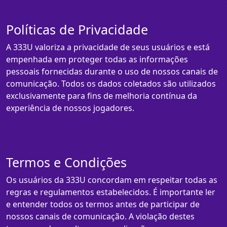
Políticas de Privacidade
A 333U valoriza a privacidade de seus usuários e está
empenhada em proteger todas as informações
pessoais fornecidas durante o uso de nossos canais de
comunicação. Todos os dados coletados são utilizados
exclusivamente para fins de melhoria contínua da
experiência de nossos jogadores.
Termos e Condições
Os usuários da 333U concordam em respeitar todas as
regras e regulamentos estabelecidos. É importante ler
e entender todos os termos antes de participar de
nossos canais de comunicação. A violação destes