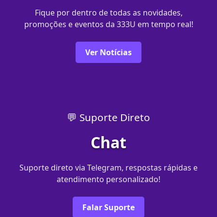
Fique por dentro de todas as novidades,
promoções e eventos da 333U em tempo real!
Ver Notícias
💬 Suporte Direto
Chat
Suporte direto via Telegram, respostas rápidas e
atendimento personalizado!
Falar Suporte