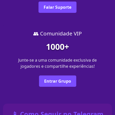
Falar Suporte
👥 Comunidade VIP
1000+
Junte-se a uma comunidade exclusiva de
jogadores e compartilhe experiências!
Entrar Grupo
📱 Como Seguir no Telegram