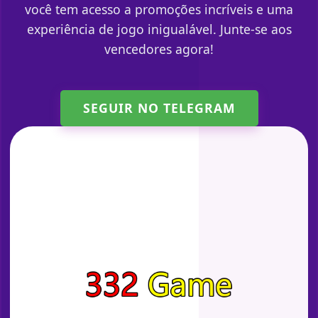
você tem acesso a promoções incríveis e uma
experiência de jogo inigualável. Junte-se aos
vencedores agora!
SEGUIR NO TELEGRAM