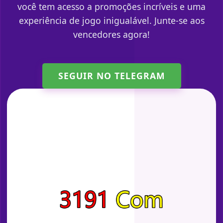
você tem acesso a promoções incríveis e uma
experiência de jogo inigualável. Junte-se aos
vencedores agora!
SEGUIR NO TELEGRAM