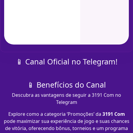
📱 Canal Oficial no Telegram!
📱 Benefícios do Canal
Descubra as vantagens de seguir a 3191 Com no
Telegram
Explore como a categoria ‘Promoções’ da
3191 Com
pode maximizar sua experiência de jogo e suas chances
de vitória, oferecendo bônus, torneios e um programa