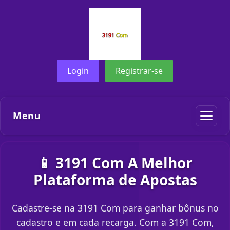
Login
Registrar-se
Menu
📱 3191 Com A Melhor
Plataforma de Apostas
Cadastre-se na 3191 Com para ganhar bônus no
cadastro e em cada recarga. Com a 3191 Com,