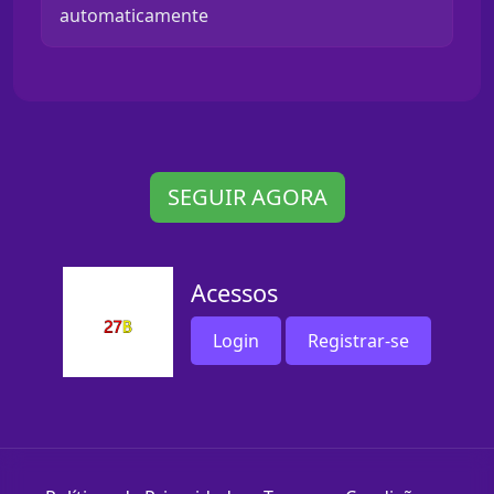
automaticamente
SEGUIR AGORA
Acessos
Login
Registrar-se