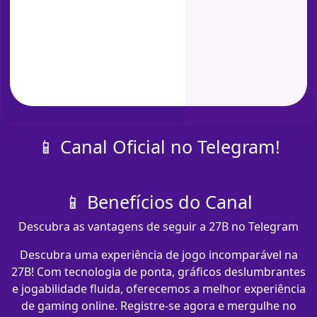
📱 Canal Oficial no Telegram!
📱 Benefícios do Canal
Descubra as vantagens de seguir a 27B no Telegram
Descubra uma experiência de jogo incomparável na
27B! Com tecnologia de ponta, gráficos deslumbrantes
e jogabilidade fluida, oferecemos a melhor experiência
de gaming online. Registre-se agora e mergulhe no