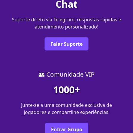
Chat
Suporte direto via Telegram, respostas rápidas e
atendimento personalizado!
Falar Suporte
👥 Comunidade VIP
1000+
Junte-se a uma comunidade exclusiva de
jogadores e compartilhe experiências!
Entrar Grupo