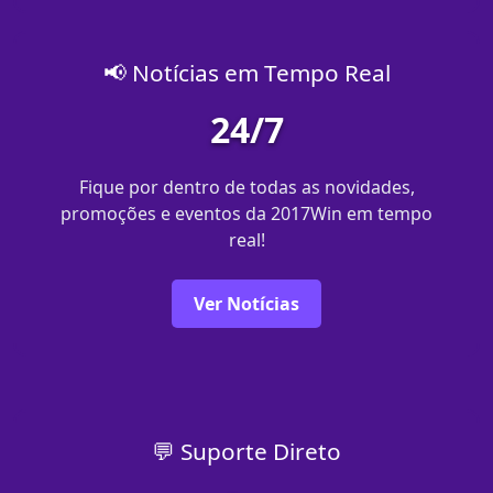
📢 Notícias em Tempo Real
24/7
Fique por dentro de todas as novidades,
promoções e eventos da 2017Win em tempo
real!
Ver Notícias
💬 Suporte Direto