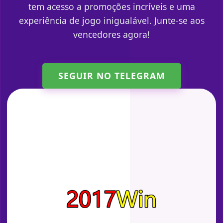
tem acesso a promoções incríveis e uma
experiência de jogo inigualável. Junte-se aos
vencedores agora!
SEGUIR NO TELEGRAM