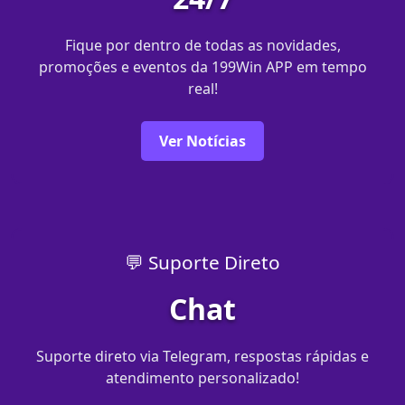
Fique por dentro de todas as novidades,
promoções e eventos da 199Win APP em tempo
real!
Ver Notícias
💬 Suporte Direto
Chat
Suporte direto via Telegram, respostas rápidas e
atendimento personalizado!