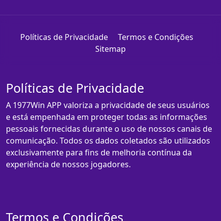
Políticas de Privacidade
Termos e Condições
Sitemap
Políticas de Privacidade
A 1977Win APP valoriza a privacidade de seus usuários
e está empenhada em proteger todas as informações
pessoais fornecidas durante o uso de nossos canais de
comunicação. Todos os dados coletados são utilizados
exclusivamente para fins de melhoria contínua da
experiência de nossos jogadores.
Termos e Condições