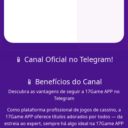
📱 Canal Oficial no Telegram!
📱 Benefícios do Canal
Descubra as vantagens de seguir a 17Game APP no
Telegram
Como plataforma profissional de jogos de cassino, a
17Game APP oferece títulos adorados por todos — da
estreia ao expert, sempre há algo ideal na 17Game APP