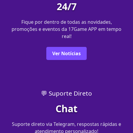
24/7
Fique por dentro de todas as novidades,
promoções e eventos da 17Game APP em tempo
real!
Ver Notícias
💬 Suporte Direto
Chat
Suporte direto via Telegram, respostas rápidas e
atendimento personalizado!