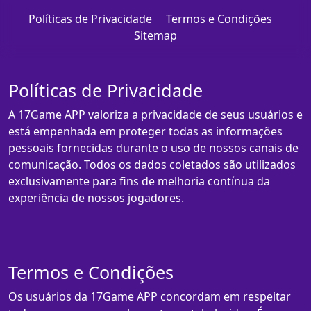
Políticas de Privacidade
Termos e Condições
Sitemap
Políticas de Privacidade
A 17Game APP valoriza a privacidade de seus usuários e
está empenhada em proteger todas as informações
pessoais fornecidas durante o uso de nossos canais de
comunicação. Todos os dados coletados são utilizados
exclusivamente para fins de melhoria contínua da
experiência de nossos jogadores.
Termos e Condições
Os usuários da 17Game APP concordam em respeitar