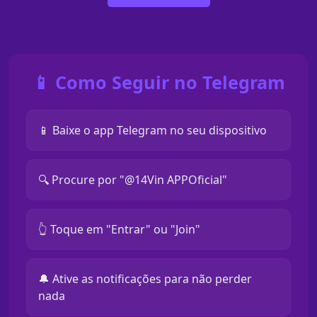
📱 Como Seguir no Telegram
📱 Baixe o app Telegram no seu dispositivo
🔍 Procure por "@14Vin APPOficial"
👆 Toque em "Entrar" ou "Join"
🔔 Ative as notificações para não perder
nada