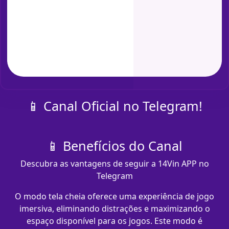
📱 Canal Oficial no Telegram!
📱 Benefícios do Canal
Descubra as vantagens de seguir a 14Vin APP no
Telegram
O modo tela cheia oferece uma experiência de jogo
imersiva, eliminando distrações e maximizando o
espaço disponível para os jogos. Este modo é