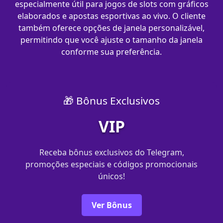
especialmente útil para jogos de slots com gráficos
elaborados e apostas esportivas ao vivo. O cliente
também oferece opções de janela personalizável,
permitindo que você ajuste o tamanho da janela
conforme sua preferência.
🎁 Bônus Exclusivos
VIP
Receba bônus exclusivos do Telegram,
promoções especiais e códigos promocionais
únicos!
Ver Bônus