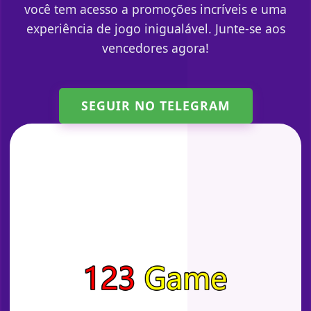
você tem acesso a promoções incríveis e uma
experiência de jogo inigualável. Junte-se aos
vencedores agora!
SEGUIR NO TELEGRAM