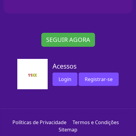
SEGUIR AGORA
Acessos
Login
Registrar-se
Políticas de Privacidade
Termos e Condições
Sitemap