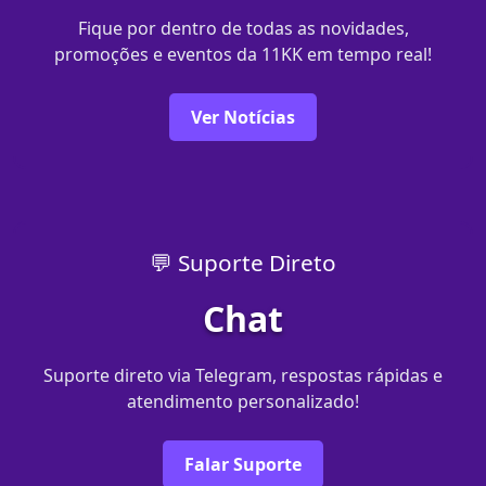
Fique por dentro de todas as novidades,
promoções e eventos da 11KK em tempo real!
Ver Notícias
💬 Suporte Direto
Chat
Suporte direto via Telegram, respostas rápidas e
atendimento personalizado!
Falar Suporte