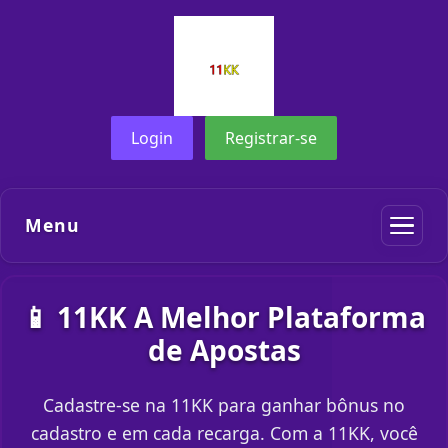
Login
Registrar-se
Menu
📱 11KK A Melhor Plataforma
de Apostas
Cadastre-se na 11KK para ganhar bônus no
cadastro e em cada recarga. Com a 11KK, você